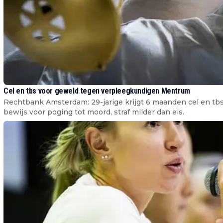
Cel en tbs voor geweld tegen verpleegkundigen Mentrum
Rechtbank Amsterdam: 29-jarige krijgt 6 maanden cel en t
bewijs voor poging tot moord, straf milder dan eis.