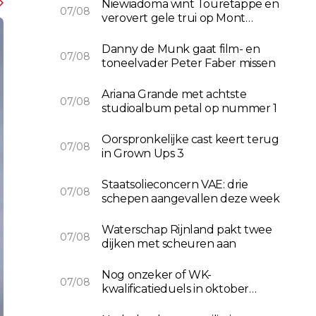
Niewiadoma wint Touretappe en
07/08
verovert gele trui op Mont
Ventoux
Danny de Munk gaat film- en
07/08
toneelvader Peter Faber missen
Ariana Grande met achtste
07/08
studioalbum petal op nummer 1
Oorspronkelijke cast keert terug
07/08
in Grown Ups 3
Staatsolieconcern VAE: drie
07/08
schepen aangevallen deze week
Waterschap Rijnland pakt twee
07/08
dijken met scheuren aan
Nog onzeker of WK-
07/08
kwalificatieduels in oktober
doorgaan