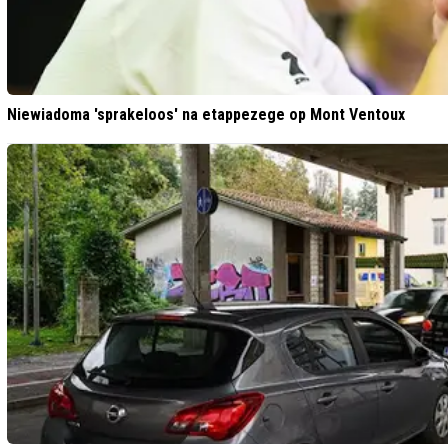
Niewiadoma 'sprakeloos' na etappezege op Mont Ventoux